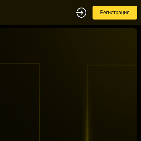
Регистрация