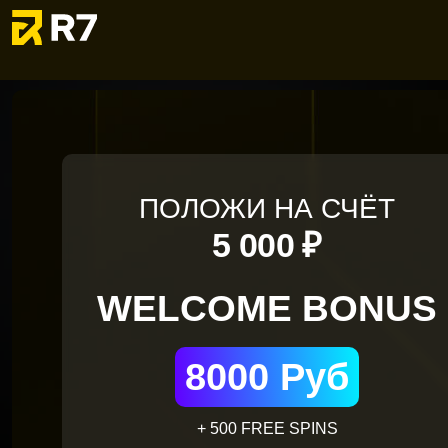
ПОЛОЖИ НА СЧЁТ
5 000 ₽
WELCOME BONUS
8000 Руб
+ 500 FREE SPINS