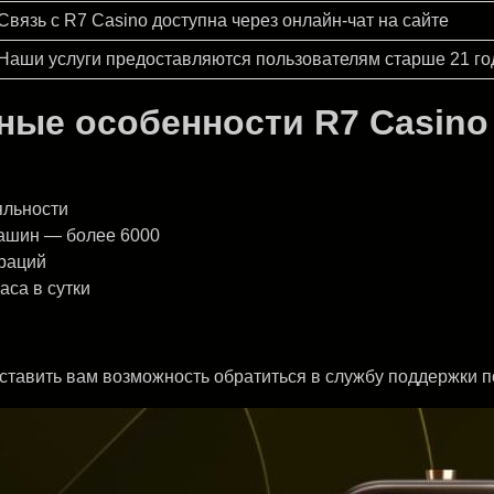
Связь с R7 Casino доступна через онлайн-чат на сайте
Наши услуги предоставляются пользователям старше 21 го
ные особенности R7
Casino
яльности
ашин — более 6000
раций
аса в сутки
тавить вам возможность обратиться в службу поддержки п