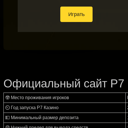
Играть
Официальный сайт Р7 К
🤓 Место проживания игроков
⏲ Год запуска Р7 Казино
💵 Минимальный размер депозита
🤑 Нижний предел для вывода средств