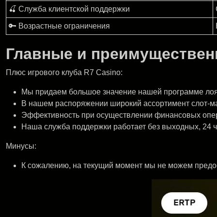
🍒 Служба клиентской поддержки
🔑 Возрастные ограничения
Главные и преимуществен
Плюс игрового клуба R7 Casino:
Мы придаем большое значение нашей программе ло
В нашем распоряжении широкий ассортимент слот-м
Эффективность при осуществлении финансовых опе
Наша служба поддержки работает без выходных, 24 ч
Минусы:
К сожалению, на текущий момент мы не можем предос