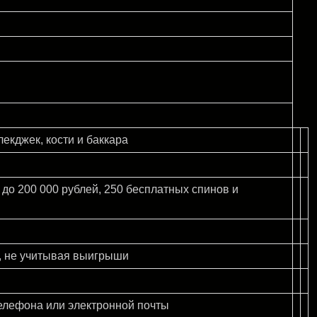
екджек, кости и баккара
до 200 000 рублей, 250 бесплатных спинов и
ю, не учитывая выигрыши
елефона или электронной почты